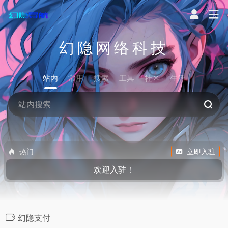
幻隐网络科技
站内
常用
搜索
工具
社区
生活
热门
立即入驻
欢迎入驻！
幻隐支付