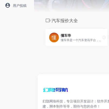
用户投稿
汽车报价大全
懂车帝
懂车帝是一个汽车资讯平台，懂车更懂你。懂车帝资讯平台会聪明地分析你的兴趣爱好，自动为你推荐喜欢的汽车内容，提供最新汽车报价，汽车图片，汽车价格大全，汽车新闻、行
幻隐网络科技，专注项目开发设计：软件开
建，脚本制作等等，期待与您的合作！