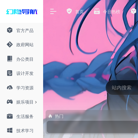
首页
今日热榜
官方产品
政府网站
办公类目
设计开发
学习资源
娱乐项目
热门
生活服务
技术学习