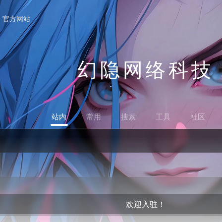
官方网站
幻隐网络科技
站内
常用
搜索
工具
社区
欢迎入驻！