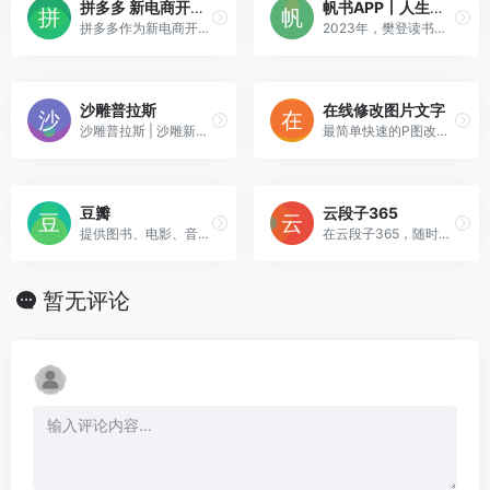
拼多多 新电商开创者
帆书APP丨人生如海，好书是帆
拼多多作为新电商开创者，致力于将娱乐社交的元素融入电商运营中，通过“社交+电商”的模式，让更多的用户带着乐趣分享实惠，享受全新的共享式购物体验。
2023年，樊登读书品牌升级焕新，正式更名为“帆书”。帆书引领了“听书”的新阅读模式，通过精选好书与深入浅出的解读方式，为书友带来实用新知与智慧启发。此外，围绕
沙雕普拉斯
在线修改图片文字
沙雕普拉斯 | 沙雕新闻 我们不生产段子，我们只是沙雕新闻的搬运工
最简单快速的P图改字方式，轻松编辑/添加/删除图片中的文字,AI一键P图改字，无需学习P图技术，摆脱重型软件依赖。支持图片文字识别、图片添加水印、图片删除水印、
豆瓣
云段子365
提供图书、电影、音乐唱片的推荐、评论和价格比较，以及城市独特的文化生活。
在云段子365，随时发现搞笑热评内涵段子，力争做最好的段子大全网站和APP
暂无评论