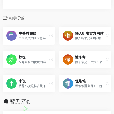
相关导航
中关村在线
懒人听书官方网站
中国领先的IT信息与商务门户, 包括新闻, 商城, 硬件, 下载, 游戏, 手机, 评测等40个大型频道，每天发布大量各类产品促销信息及文章专题，是IT行业的厂
懒人听书是4.8亿用户选择的综合性有声阅读交流平台。热门IP入驻，知名主播云集，原创小说、经典文学、海量精品栏目共筑有声阅读生态圈，解放双眼，畅听世界
炒饭
懂车帝
兴趣聚合的优质内容社区，每个兴趣都值得被尊重，在这里，一起讨论问题、分享趣事、了解最新时事，世界-尽在眼下
懂车帝是一个汽车资讯平台，懂车更懂你。懂车帝资讯平台会聪明地分析你的兴趣爱好，自动为你推荐喜欢的汽车内容，提供最新汽车报价，汽车图片，汽车价格大全，汽车新闻、行
小说
埋堆堆
番茄小说是抖音旗下免费阅读产品，拥有海量正版小说资源，支持听书畅读，提供书荒广场、优质书圈社区，推广优秀原创网络小说文学，全方位满足读者需求。番茄小说网提供玄幻
埋堆堆港剧网APP拥有海量全网正版独播的TVB云播剧集、最新粤语直播频道及TVB粉丝汇聚的埋堆社区，粤语电视剧、电影在线观看视频，丰富的港剧排行榜、经典港剧推荐
暂无评论